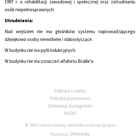
1997 r. o rehabilitacji zawodowej i społecznej oraz zatrudnianiu
osób niepełnosprawnych.
Utrudnienia:
Nad wejściem nie ma głośników systemu naprowadzającego
dźwiękowo osoby niewidome i słabosłyszące.
W budynku nie ma pętli indukcyjnych.
W budynku nie ma oznaczeń alfabetu Braille’a.
Polityka Cookies
Polityka prywatności
Deklaracja dostępności
RODO
© 2026 Centrum Kultury i Biblioteka w Nowej Sarzynie
DKAmedia
Realizacja: