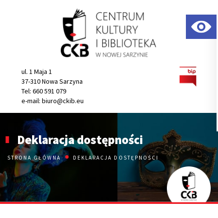
Uruchom
Przejdź
Przejdź
Przejdź
WCAG
do
do
do
Menu
Treści
Stopki
ul. 1 Maja 1
37-310 Nowa Sarzyna
Tel: 660 591 079
e-mail: biuro@ckib.eu
Deklaracja dostępności
STRONA GŁÓWNA
DEKLARACJA DOSTĘPNOŚCI